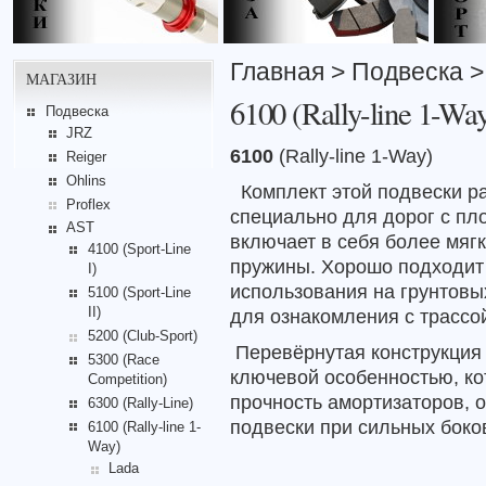
Главная
>
Подвеска
МАГАЗИН
6100 (Rally-line 1-Wa
Подвеска
JRZ
6100
(
Rally-line 1-
Way
)
Reiger
Ohlins
Комплект этой подвески р
Proflex
специально для дорог с пл
AST
включает в себя более мяг
4100 (Sport-Line
пружины. Хорошо подходит
I)
использования на грунтовых
5100 (Sport-Line
II)
для ознакомления с трассо
5200 (Club-Sport)
Перевёрнутая конструкция 
5300 (Race
ключевой особенностью, ко
Competition)
прочность амортизаторов,
о
6300 (Rally-Line)
подвески
при сильных
боко
6100 (Rally-line 1-
Way)
Lada