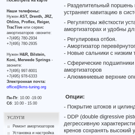
Посмотреть на карте
- Разделительный поршень 
Наши телефоны:
устраняет кавитацию в сист
Нужен
AST, Drenth, JRZ,
- Регуляторы жёсткости ус
Ohlins, Proflex, Reiger,
TracTive
или сервис
амортизаторах и удобны дл
амортизаторов -звоните:
+7(495) 780-2934
- Регулировка отбоя.
+7(495) 780-2935
-
Амортизатор перевёрнутог
- Новые сальники с низким 
Нужен
H&R, Bilstein,
Koni, Merwede Springs
-
-
Сферические подшипники 
звоните:
амортизаторов
+7(495) 997-8001
- Алюминиевые верхние оп
+7(495) 978-6333
Электронная почта:
office@kms-tuning.org
Опции:
Пн-Пт
: 10.00 -19.00
Сб
: 10.00 - 15.00
- Покрытие штоков и цилин
- DDP (double digressive p
УСЛУГИ
дегрессивную характерист
Ремонт амортизаторов
кренов сохранять высокий 
Установка и настройка