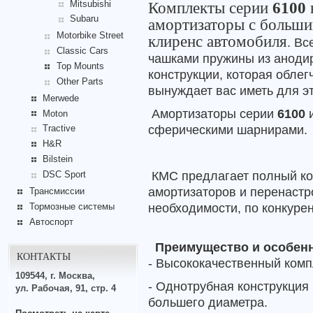
Mitsubishi
Комплекты серии
6100
Subaru
амортизаторы с больш
Motorbike Street
клиренс автомобиля
. В
Classic Cars
чашками пружины из аноди
Top Mounts
конструкции, которая облег
Other Parts
вынуждает вас иметь для эт
Merwede
Амортизаторы серии
6100
и
Moton
сферическими шарнирами.
Tractive
H&R
Bilstein
КМС предлагает полный ко
DSC Sport
амортизаторов и перенастр
Трансмиссии
необходимости, по конкуре
Тормозные системы
Автоспорт
Преимущество и особенн
КОНТАКТЫ
- Высококачественный комп
109544, г. Москва,
- Однотрубная конструкция
ул. Рабочая, 91, стр. 4
большего диаметра.