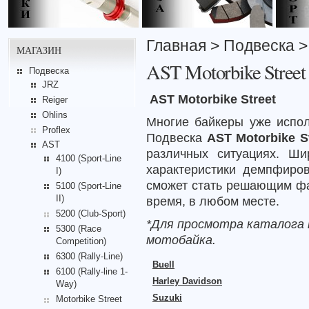
Главная
>
Подвеска
МАГАЗИН
AST Motorbike Street
Подвеска
JRZ
AST Motorbi
ke Street
Reiger
Ohlins
Многие байкеры уже испо
Proflex
Подвеска
AST Motorbike S
AST
различных ситуациях. Ши
4100 (Sport-Line
характеристики демпфиров
I)
сможет стать решающим фак
5100 (Sport-Line
II)
время, в любом месте.
5200 (Club-Sport)
*Для просмотра каталога 
5300 (Race
мотобайка.
Competition)
6300 (Rally-Line)
Buell
6100 (Rally-line 1-
Harley Davidson
Way)
Suzuki
Motorbike Street