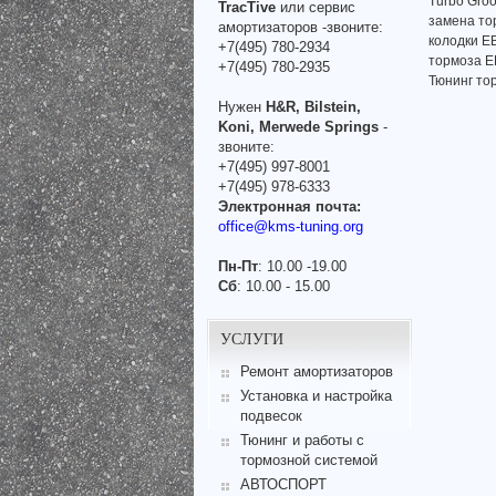
Turbo Gro
TracTive
или сервис
замена то
амортизаторов -звоните:
колодки E
+7(495) 780-2934
тормоза 
+7(495) 780-2935
Тюнинг то
Нужен
H&R, Bilstein,
Koni, Merwede Springs
-
звоните:
+7(495) 997-8001
+7(495) 978-6333
Электронная почта:
office@kms-tuning.org
Пн-Пт
: 10.00 -19.00
Сб
: 10.00 - 15.00
УСЛУГИ
Ремонт амортизаторов
Установка и настройка
подвесок
Тюнинг и работы с
тормозной системой
АВТОСПОРТ