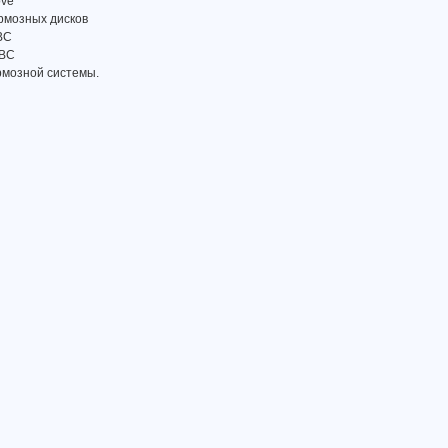
ove
рмозных дисков
BC
EBC
рмозной системы.