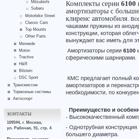
Mitsubishi
Комплекты серии
6100
Subaru
амортизаторы с больш
Motorbike Street
клиренс автомобиля
. В
Classic Cars
чашками пружины из аноди
Top Mounts
конструкции, которая облег
Other Parts
вынуждает вас иметь для эт
Merwede
Амортизаторы серии
6100
и
Moton
сферическими шарнирами.
Tractive
H&R
Bilstein
КМС предлагает полный ко
DSC Sport
амортизаторов и перенастр
Трансмиссии
необходимости, по конкуре
Тормозные системы
Автоспорт
Преимущество и особенн
КОНТАКТЫ
- Высококачественный комп
109544, г. Москва,
- Однотрубная конструкция
ул. Рабочая, 91, стр. 4
большего диаметра.