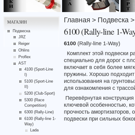
Главная
>
Подвеска
МАГАЗИН
6100 (Rally-line 1-Wa
Подвеска
JRZ
6100
(
Rally-line 1-
Way
)
Reiger
Ohlins
Комплект этой подвески р
Proflex
специально для дорог с пл
AST
включает в себя более мяг
4100 (Sport-Line
пружины. Хорошо подходит
I)
использования на грунтовых
5100 (Sport-Line
II)
для ознакомления с трассо
5200 (Club-Sport)
Перевёрнутая конструкция 
5300 (Race
ключевой особенностью, ко
Competition)
прочность амортизаторов,
о
6300 (Rally-Line)
подвески
при сильных
боко
6100 (Rally-line 1-
Way)
Lada