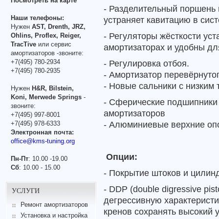
Посмотреть на карте
- Разделительный поршень 
Наши телефоны:
устраняет кавитацию в сист
Нужен
AST, Drenth, JRZ,
- Регуляторы жёсткости ус
Ohlins, Proflex, Reiger,
TracTive
или сервис
амортизаторах и удобны дл
амортизаторов -звоните:
+7(495) 780-2934
- Регулировка отбоя.
+7(495) 780-2935
-
Амортизатор перевёрнутог
- Новые сальники с низким 
Нужен
H&R, Bilstein,
Koni, Merwede Springs
-
-
Сферические подшипники 
звоните:
амортизаторов
+7(495) 997-8001
- Алюминиевые верхние оп
+7(495) 978-6333
Электронная почта:
office@kms-tuning.org
Опции:
Пн-Пт
: 10.00 -19.00
Сб
: 10.00 - 15.00
- Покрытие штоков и цилин
- DDP (double digressive p
УСЛУГИ
дегрессивную характерист
Ремонт амортизаторов
кренов сохранять высокий 
Установка и настройка