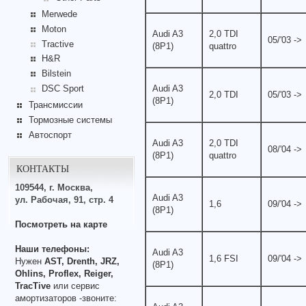
Merwede
Moton
Audi A3
2,0 TDI
05/'03 ->
Tractive
(8P1)
quattro
H&R
Bilstein
Audi A3
DSC Sport
2,0 TDI
05/'03 ->
(8P1)
Трансмиссии
Тормозные системы
Автоспорт
Audi A3
2,0 TDI
08/'04 ->
(8P1)
quattro
КОНТАКТЫ
109544, г. Москва,
Audi A3
ул. Рабочая, 91, стр. 4
1,6
09/'04 ->
(8P1)
Посмотреть на карте
Наши телефоны:
Audi A3
1,6 FSI
09/'04 ->
Нужен
AST, Drenth, JRZ,
(8P1)
Ohlins, Proflex, Reiger,
TracTive
или сервис
амортизаторов -звоните: