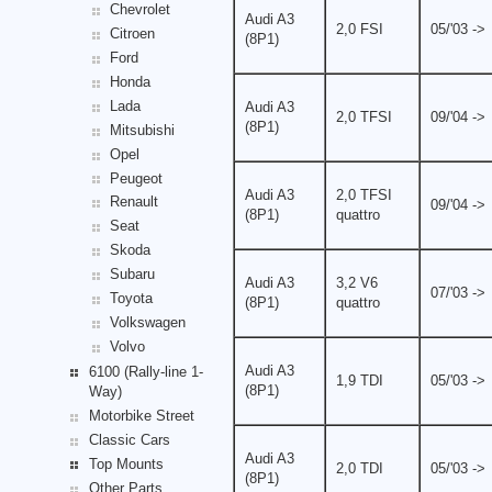
Chevrolet
Audi A3
2,0 FSI
05/'03 ->
Citroen
(8P1)
Ford
Honda
Lada
Audi A3
2,0 TFSI
09/'04 ->
(8P1)
Mitsubishi
Opel
Peugeot
Audi A3
2,0 TFSI
Renault
09/'04 ->
(8P1)
quattro
Seat
Skoda
Subaru
Audi A3
3,2 V6
07/'03 ->
Toyota
(8P1)
quattro
Volkswagen
Volvo
Audi A3
6100 (Rally-line 1-
1,9 TDI
05/'03 ->
(8P1)
Way)
Motorbike Street
Classic Cars
Audi A3
Top Mounts
2,0 TDI
05/'03 ->
(8P1)
Other Parts