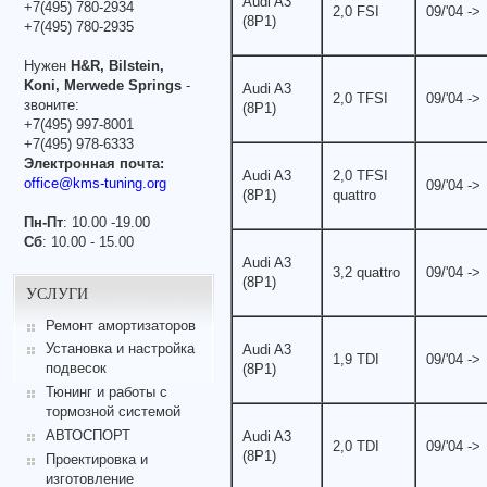
Audi A3
+7(495) 780-2934
2,0 FSI
09/'04 ->
(8P1)
+7(495) 780-2935
Нужен
H&R, Bilstein,
Koni, Merwede Springs
-
Audi A3
2,0 TFSI
09/'04 ->
звоните:
(8P1)
+7(495) 997-8001
+7(495) 978-6333
Электронная почта:
Audi A3
2,0 TFSI
office@kms-tuning.org
09/'04 ->
(8P1)
quattro
Пн-Пт
: 10.00 -19.00
Сб
: 10.00 - 15.00
Audi A3
3,2 quattro
09/'04 ->
(8P1)
УСЛУГИ
Ремонт амортизаторов
Установка и настройка
Audi A3
1,9 TDI
09/'04 ->
подвесок
(8P1)
Тюнинг и работы с
тормозной системой
АВТОСПОРТ
Audi A3
2,0 TDI
09/'04 ->
(8P1)
Проектировка и
изготовление