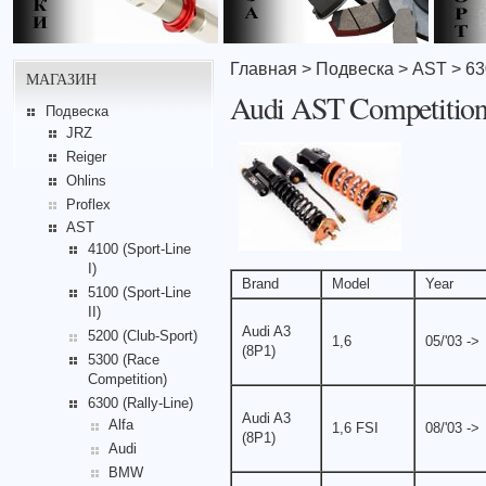
Главная
>
Подвеска
>
AST
>
63
МАГАЗИН
Audi AST Competition
Подвеска
JRZ
Reiger
Ohlins
Proflex
AST
4100 (Sport-Line
I)
Brand
Model
Year
5100 (Sport-Line
II)
Audi A3
5200 (Club-Sport)
1,6
05/'03 ->
(8P1)
5300 (Race
Competition)
6300 (Rally-Line)
Audi A3
Alfa
1,6 FSI
08/'03 ->
(8P1)
Audi
BMW