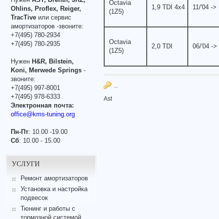
Octavia
1,9 TDI 4x4
11/'04 ->
Ohlins, Proflex, Reiger,
(1Z5)
TracTive
или сервис
амортизаторов -звоните:
+7(495) 780-2934
Octavia
+7(495) 780-2935
2,0 TDI
06/'04 ->
(1Z5)
Нужен
H&R, Bilstein,
Koni, Merwede Springs
-
звоните:
..
+7(495) 997-8001
+7(495) 978-6333
Ast
Электронная почта:
office@kms-tuning.org
Пн-Пт
: 10.00 -19.00
Сб
: 10.00 - 15.00
УСЛУГИ
Ремонт амортизаторов
Установка и настройка
подвесок
Тюнинг и работы с
тормозной системой