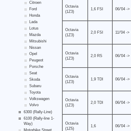
Citroen
Octavia
1,6 FSI
06/'04 ->
Ford
(1Z3)
Honda
Lada
Lotus
Octavia
2,0 FSI
11/'04 ->
Mazda
(1Z3)
Mitsubishi
Nissan
Octavia
Opel
2,0 RS
06/'04 ->
(1Z3)
Peugeot
Porsche
Seat
Octavia
1,9 TDI
06/'04 ->
Skoda
(1Z3)
Subaru
Toyota
Volkswagen
Octavia
2,0 TDI
06/'04 ->
Volvo
(1Z3)
6300 (Rally-Line)
6100 (Rally-line 1-
Octavia
Way)
1,6
06/'04 ->
(1Z5)
Motorbike Street