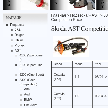
Главная
>
Подвеска
>
AST
>
53
МАГАЗИН
Competition Race
Подвеска
Skoda AST Competiti
JRZ
Reiger
Ohlins
Proflex
AST
4100 (Sport-Line
I)
Brand
Model
Year
5100 (Sport-Line
II)
Octavia
5200 (Club-Sport)
1,4
06/'04 ->
(1Z3)
5300 (Race
Competition)
Alfa
Octavia
Audi
1,6
06/'04 ->
(1Z3)
BMW
Chevrolet