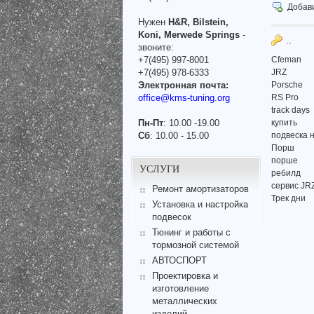
Добав
Нужен
H&R, Bilstein,
Koni, Merwede Springs
-
..
звоните:
+7(495) 997-8001
Cfeman
+7(495) 978-6333
JRZ
Электронная почта:
Porsche
office@kms-tuning.org
RS Pro
track days
Пн-Пт
: 10.00 -19.00
купить
Сб
: 10.00 - 15.00
подвеска 
Порш
порше
УСЛУГИ
ребилд
сервис JRZ
Ремонт амортизаторов
Трек дни
Установка и настройка
подвесок
Тюнинг и работы с
тормозной системой
АВТОСПОРТ
Проектировка и
изготовление
металлических
изделий