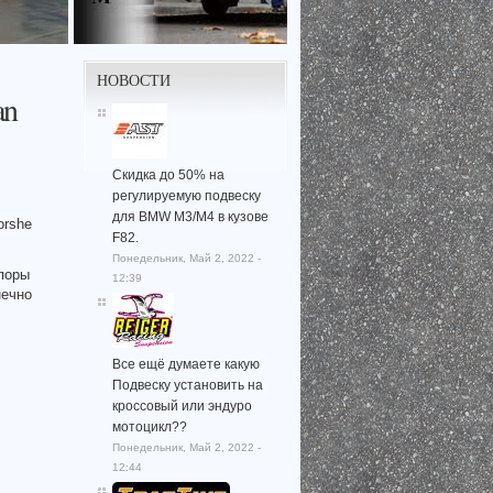
НОВОСТИ
an
Скидка до 50% на
регулируемую подвеску
для BMW M3/M4 в кузове
orshe
F82.
Понедельник, Май 2, 2022 -
опоры
12:39
нечно
Все ещё думаете какую
Подвеску установить на
кроссовый или эндуро
мотоцикл??
Понедельник, Май 2, 2022 -
12:44