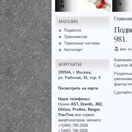
Главна
МАГАЗИН
Подве
Подвеска
981.
Трансмиссии
Тормозные системы
kms
- Н
Автоспорт
Компания
КОНТАКТЫ
Cayman 9
109544, г. Москва,
Раздельна
ул. Рабочая, 91, стр. 4
увеличива
фантастич
Посмотреть на карте
Сделайте
Наши телефоны:
Нужен
AST, Drenth, JRZ,
Ohlins, Proflex, Reiger,
TracTive
или сервис
амортизаторов -звоните:
+7(495) 780-2934
+7(495) 780-2935