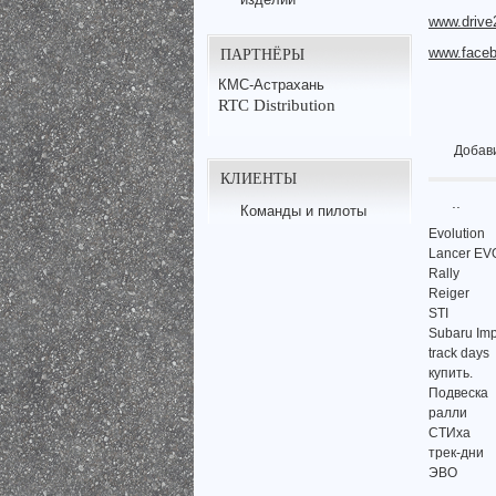
www.drive2
ПАРТНЁРЫ
www.faceb
КМС-Астрахань
RTC Distribution
Добав
КЛИЕНТЫ
..
Команды и пилоты
Evolution
Lancer EV
Rally
Reiger
STI
Subaru Imp
track days
купить.
Подвеска
ралли
СТИха
трек-дни
ЭВО