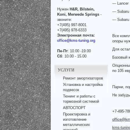
— Lancer 
Нужен
H&R, Bilstein,
— Subaru 
Koni, Merwede Springs
-
звоните:
— Subaru 
+7(495) 997-8001
+7(495) 978-6333
Электронная почта:
Все компл
office@kms-tuning.org
опоры нуж
Для остал
Пн-Пт
: 10.00 -19.00
Сб
: 10.00 - 15.00
Базовый к
Опционны
УСЛУГИ
по 105 ев
Ремонт амортизаторов
Установка и настройка
Парни, по
подвесок
Не забудь
Тюнинг и работы с
тормозной системой
АВТОСПОРТ
+7-495-78
Проектировка и
изготовление
office@km
металлических
kms-tunin
изделий