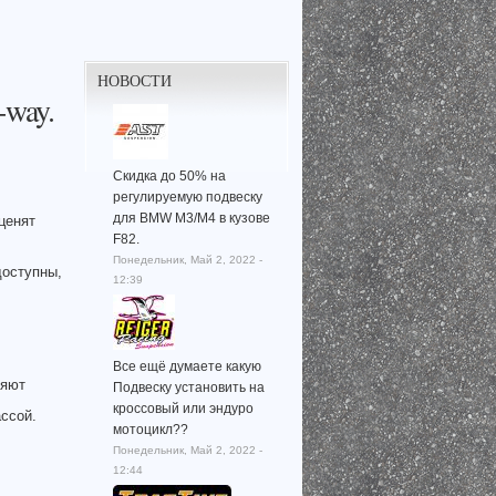
НОВОСТИ
-way.
Скидка до 50% на
регулируемую подвеску
для BMW M3/M4 в кузове
ценят
F82.
Понедельник, Май 2, 2022 -
доступны,
12:39
Все ещё думаете какую
ляют
Подвеску установить на
кроссовый или эндуро
ссой.
мотоцикл??
Понедельник, Май 2, 2022 -
12:44