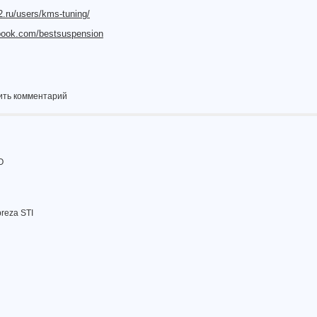
.ru/users/kms-tuning/
ook.com/bestsuspension
ить комментарий
O
reza STI