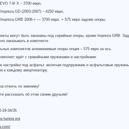
EVO 7-9/ X – 3700 евро,
Impreza GD (2003-2007) – 4250 евро,
Impreza GRB 2008-> — 3700 евро. + 575 евро задние опоры.
екты могут быть заказаны под серийные опоры, кроме Impreza GRB. За
но заказывать в комплекте.
ьных комплектов алюминиевые опоры опция – 575 евро за ось.
омплект идёт с гравийными пружинами и настройками.
е настройки под асфальт, включая подпружиник и асфальтовые пружины
ро к каждому амортизатору.
ра отжечь по зимнему!
те рассказать об этом своим друзьям!
0-29-34/35
s-tuning.org
g.com/