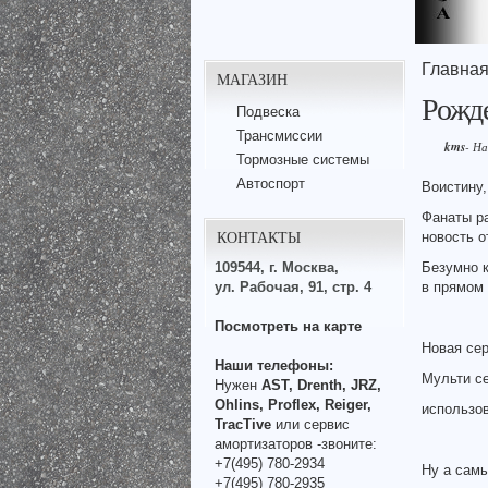
Главна
МАГАЗИН
Рожде
Подвеска
Трансмиссии
kms
- Н
Тормозные системы
Автоспорт
Воистину,
Фанаты ра
КОНТАКТЫ
новость от
109544, г. Москва,
Безумно к
ул. Рабочая, 91, стр. 4
в прямом
Посмотреть на карте
Новая сер
Наши телефоны:
Мульти се
Нужен
AST, Drenth, JRZ,
Ohlins, Proflex, Reiger,
использов
TracTive
или сервис
амортизаторов -звоните:
+7(495) 780-2934
Ну а сам
+7(495) 780-2935