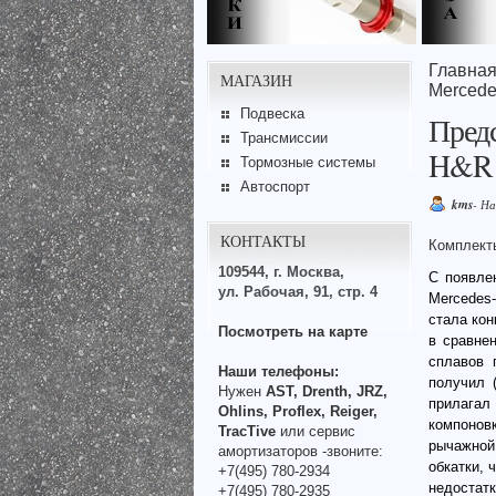
Главна
МАГАЗИН
Mercede
Подвеска
Предс
Трансмиссии
H&R 
Тормозные системы
Автоспорт
kms
- Н
КОНТАКТЫ
Комплекты
109544, г. Москва,
С появле
ул. Рабочая, 91, стр. 4
Mercedes
стала кон
Посмотреть на карте
в сравне
сплавов 
Наши телефоны:
получил 
Нужен
AST, Drenth, JRZ,
прилагал
Ohlins, Proflex, Reiger,
компонов
TracTive
или сервис
рычажной
амортизаторов -звоните:
обкатки, 
+7(495) 780-2934
недостатк
+7(495) 780-2935