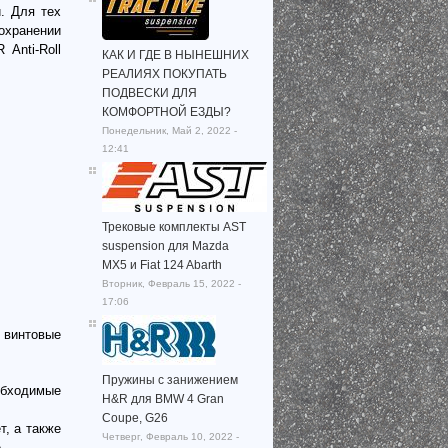
. Для тех
охранении
Anti-Roll
КАК И ГДЕ В НЫНЕШНИХ
РЕАЛИЯХ ПОКУПАТЬ
ПОДВЕСКИ ДЛЯ
КОМФОРТНОЙ ЕЗДЫ?
Понедельник, Май 2, 2022 -
12:41
Трековые комплекты AST
suspension для Mazda
MX5 и Fiat 124 Abarth
Вторник, Февраль 15, 2022 -
17:06
 винтовые
Пружины с занижением
обходимые
H&R для BMW 4 Gran
Coupe, G26
, а также
Четверг, Февраль 10, 2022 -
.