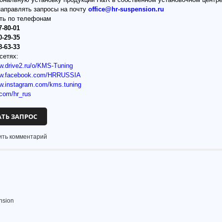
направлять запросы на почту
office@hr-suspension.ru
ить по телефонам
7-80-01
0-29-35
8-63-33
сетях:
ww.drive2.ru/o/KMS-Tuning
www.facebook.com/HRRUSSIA
ww.instagram.com/kms.tuning
.com/hr_rus
АТЬ ЗАПРОС
ить комментарий
nsion