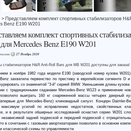
я
> Представляем комплект спортивных стабилизаторов H&
s Benz E190 W201
тавляем комплект спортивных стабилиза
для Mercedes Benz E190 W201
аписано
27 Ноябрь 2020
 стабилизаторов H&R Anti-Roll Bars для MB W201 доступны для заказа!
нием в ноябре 1982 года модели E190 (заводской номер кузова W201)
-Benz захватила первенство по престижу в европейском сегменте D и
курировать со знаменитой "3-й" серией BMW. Уменьшение длины кузова
нии с традиционными седанами Mercedes-Benz W123 и применение нов
позволило выиграть 160 кг снаряженной массы четырех дверный ку
(впервые для Mercedes-Benz) клиновидный силуэт. Концерн Daimler-Be
 максимум усилий по исправлению недостатков, свойственных кла
ке, и в результате обширных исследований оснастил серию W201 сло
 независимой задней подвеской и передней подвеской с отрицательн
что в сочетании с газовыми амортизаторами позволило в основном комп
и классической схемы по управляемости.