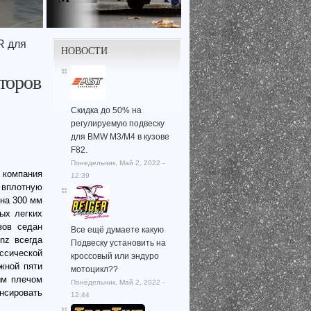
R для
НОВОСТИ
торов
Скидка до 50% на
регулируемую подвеску
для BMW M3/M4 в кузове
F82.
Понедельник, Май 2, 2022 -
 компания
12:39
 вплотную
 на 300 мм
ых легких
зов седан
Все ещё думаете какую
nz всегда
Подвеску установить на
ссической
кроссовый или эндуро
жной пяти
мотоцикл??
ым плечом
Понедельник, Май 2, 2022 -
енсировать
12:44