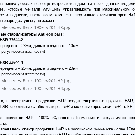
на наших дорогах все еще встречаются десятки тысяч данной модели
ев, которые мечтали улучшить управляемость при максимальном с
ости подвески, предлагаем комплект спортивных стабилизаторов H&R 
и теперь доступны для заказа.
ные стабилизаторы
Anti-
roll
bars:
H&R
33644-2
ереднего – 28мм, диаметр заднего – 19мм
 регулировки жесткости)
H&R 33644-4
ереднего – 26мм, диаметр заднего – 20мм
 регулировки жесткости)
го, в ассортимент продукции H&R входят спортивные пружины H&R,
 H&R, спортивные стабилизаторы H&R и колесные проставки H&R Trak+.
з продуктов H&R - 100% «Сделано в Германии» и всегда имеет не
аты.
агаем весь спектр продукции H&R на российском рынке уже более 17лет
ональную установку продукции H&R в собственном установочном центре