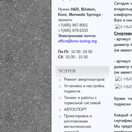
Сегодня 
владельц
Нужен
H&R, Bilstein,
Koni, Merwede Springs
-
комфортн
звоните:
Bars и он
+7(495) 997-8001
+7(495) 978-6333
Спортив
Электронная почта:
- артикул
office@kms-tuning.org
диаметр п
(не имеют
Пн-Пт
: 10.00 -19.00
Сб
: 10.00 - 15.00
- артикул
диаметр п
УСЛУГИ
(не имеют
Ремонт амортизаторов
Установка и настройка
подвесок
Тюнинг и работы с
Кроме то
тормозной системой
подвески
АВТОСПОРТ
Каждый и
Проектировка и
сертифик
изготовление
Мы предл
металлических
изделий
професси