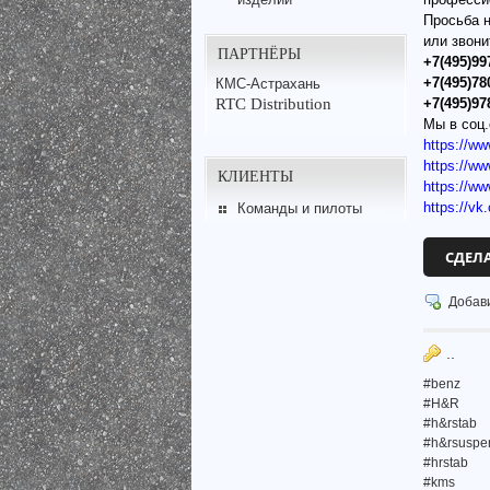
Просьба 
или звон
ПАРТНЁРЫ
+7(495)99
+7(495)78
КМС-Астрахань
RTC Distribution
+7(495)97
Мы в соц.
https://w
https://
КЛИЕНТЫ
https://w
https://vk
Команды и пилоты
СДЕЛ
Добав
..
#benz
#H&R
#h&rstab
#h&rsuspe
#hrstab
#kms