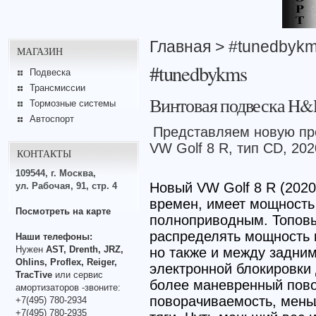
Главная
> #tunedbyk
МАГАЗИН
#tunedbykms
Подвеска
Трансмиссии
Винтовая подвеска H&R
Тормозные системы
Автоспорт
Представляем новую пр
VW Golf 8 R, тип CD, 202
КОНТАКТЫ
109544, г. Москва,
Новый VW Golf 8 R (2020
ул. Рабочая, 91, стр. 4
времен, имеет мощность 
Посмотреть на карте
полноприводным. Топовы
распределять мощность 
Наши телефоны:
Нужен
AST, Drenth, JRZ,
но также и между задни
Ohlins, Proflex, Reiger,
электронной блокировки
TracTive
или сервис
более маневренный пово
амортизаторов -звоните:
поворачиваемость, мень
+7(495) 780-2934
+7(495) 780-2935