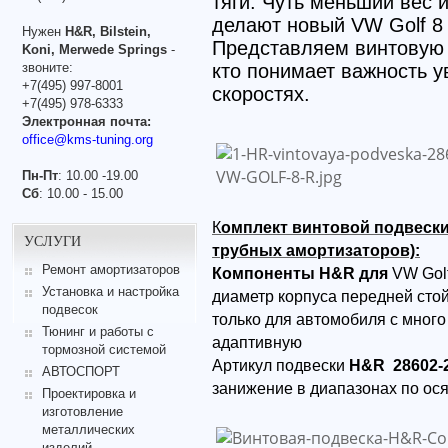
тяги. Чуть меньший вес
делают новый VW Golf 8
Нужен
H&R, Bilstein,
Представляем винтовую п
Koni, Merwede Springs
-
звоните:
кто понимает важность у
+7(495) 997-8001
скоростях.
+7(495) 978-6333
Электронная почта:
office@kms-tuning.org
Пн-Пт
: 10.00 -19.00
Сб
: 10.00 - 15.00
К
омплект винтовой подвески H
УСЛУГИ
трубных амортизаторов):
Ремонт амортизаторов
Компоненты H&R для
VW Golf
Установка и настройка
диаметр корпуса передней сто
подвесок
только для автомобиля с мног
Тюнинг и работы с
адаптивную
тормозной системой
Артикул подвески
H&R 28602-
АВТОСПОРТ
занижение в диапазонах по ося
Проектировка и
изготовление
металлических
изделий