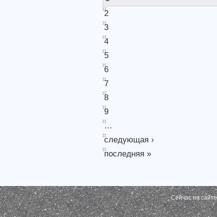
2
3
4
5
6
7
8
9
…
следующая ›
последняя »
Сейчас на сайт