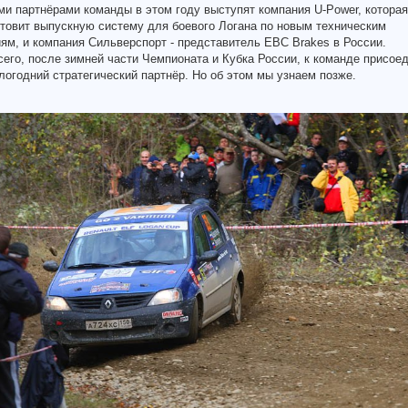
 партнёрами команды в этом году выступят компания U-Power, которая
товит выпускную систему для боевого Логана по новым техническим
ям, и компания Сильверспорт - представитель EBC Brakes в России.
его, после зимней части Чемпионата и Кубка России, к команде присое
огодний стратегический партнёр. Но об этом мы узнаем позже.