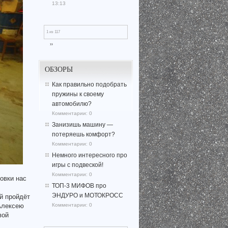
13:13
1 из 117
››
ОБЗОРЫ
Как правильно подобрать
пружины к своему
автомобилю?
Комментарии:
0
Занизишь машину —
потеряешь комфорт?
Комментарии:
0
Немного интересного про
игры с подвеской!
Комментарии:
0
ровки нас
ТОП-3 МИФОВ про
ЭНДУРО и МОТОКРОСС
ый пройдёт
Комментарии:
0
 Алексею
вой