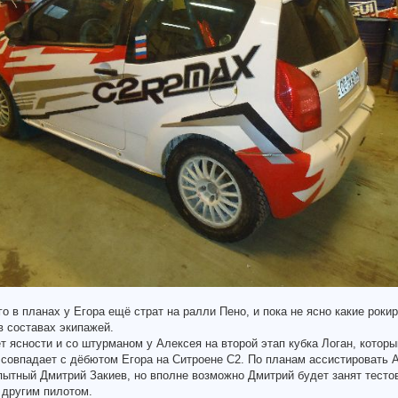
го в планах у Егора ещё страт на ралли Пено, и пока не ясно какие роки
 составах экипажей.
т ясности и со штурманом у Алексея на второй этап кубка Логан, котор
 совпадает с дёбютом Егора на Ситроене С2. По планам ассистировать
ытный Дмитрий Закиев, но вполне возможно Дмитрий будет занят тесто
 другим пилотом.