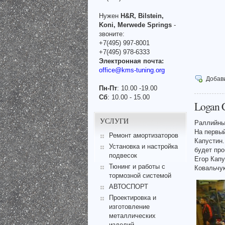
Нужен
H&R, Bilstein,
Koni, Merwede Springs
-
звоните:
+7(495) 997-8001
+7(495) 978-6333
Электронная почта:
office@kms-tuning.org
Добав
Пн-Пт
: 10.00 -19.00
Сб
: 10.00 - 15.00
Logan 
УСЛУГИ
Раллийный
На первый
Ремонт амортизаторов
Капустин.
Установка и настройка
будет про
подвесок
Егор Капу
Тюнинг и работы с
Ковальчук
тормозной системой
АВТОСПОРТ
Проектировка и
изготовление
металлических
изделий