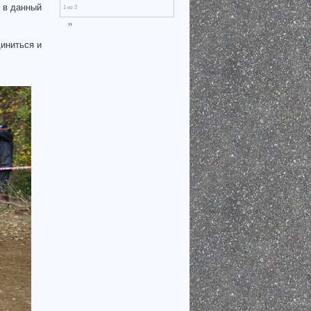
 в данный
1 из 2
››
диниться и