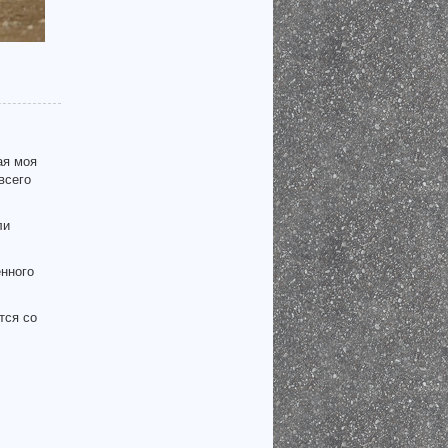
ая моя
всего
ли
енного
тся со