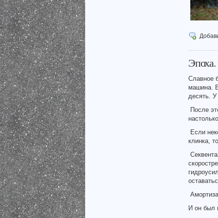
Добав
Эпоха.
Славное 
машина. 
десять. 
После эт
настолько
Если нек
клинка, т
Секвента
скоростре
гидроуси
оставатьс
Амортиз
И он был 