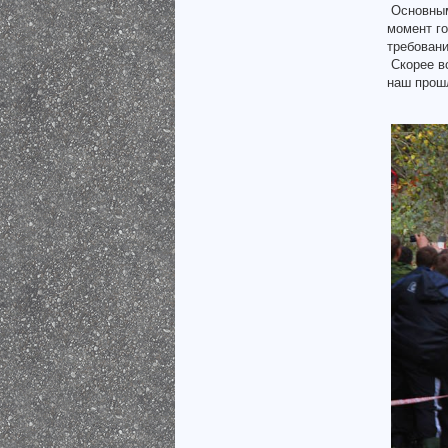
Основными
момент го
требовани
Скорее вс
наш прошл