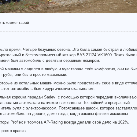
ить комментарий
было время. Четыре безумных сезона. Это была самая быстрая и любим
Брутальный и бескомпромиссный кит-кар ВАЗ 21124
VK
1600. Таких было 
У меня был автомобиль с девятым серийным номером.
ой машины я садился в любую и чувствовал себя комфортно, они не бы
 грубы, они были просто машинами.
оторые из остальных машин можно было представить себе в виде отточ
о этот автомобиль был хирургическим скальпелем.
льная коробка передач
Sadev
, с помощью которой передачи вколачиваю
льностью автомата и натиском наковальни. Точнейший и прозрачный
литель руля с электронасосом. Потрясающее шасси, которое заставляло
я автомобиль на дороге, даже тогда, когда законы физики искажены.
аторы
Proflex
и тормоза
AP
-
Racing
всегда делали своё дело на 102%.
просто красив.