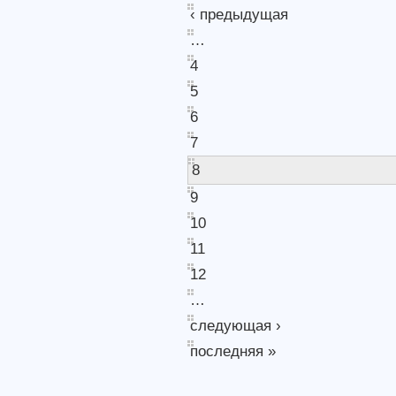
‹ предыдущая
…
4
5
6
7
8
9
10
11
12
…
следующая ›
последняя »