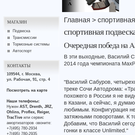
Главная
> спортивная
МАГАЗИН
спортивная подвеск
Подвеска
Трансмиссии
Очередная победа на A
Тормозные системы
Автоспорт
В эти выходные, Василий 
2014 года чемпионата MaxPo
КОНТАКТЫ
109544, г. Москва,
ул. Рабочая, 91, стр. 4
"Василий Сабуров, четыре
треке Сочи Автодрома: «Тр
Посмотреть на карте
похожего в России я не ви
Наши телефоны:
в Казани, а сейчас, я думаю
Нужен
AST, Drenth, JRZ,
любимым. Конфигурация не
Ohlins, Proflex, Reiger,
затяжными поворотами. К то
TracTive
или сервис
Добавим, что Василий сего
амортизаторов -звоните:
+7(495) 780-2934
гонки в классе Unlimited."
+7(495) 780-2935