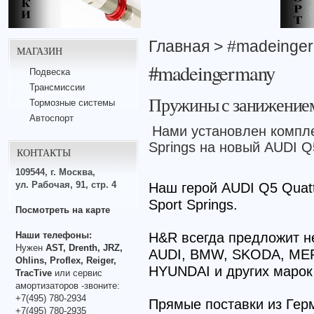
Главная
> #madeinge
МАГАЗИН
#madeingermany
Подвеска
Трансмиссии
Пружины с занижением
Тормозные системы
Автоспорт
Нами установлен компл
Springs на новый AUDI 
КОНТАКТЫ
109544, г. Москва,
ул. Рабочая, 91, стр. 4
Наш герой AUDI Q5 Quatt
Sport Springs.
Посмотреть на карте
Наши телефоны:
H&R всегда предложит н
Нужен
AST, Drenth, JRZ,
AUDI, BMW, SKODA, ME
Ohlins, Proflex, Reiger,
HYUNDAI и других марок
TracTive
или сервис
амортизаторов -звоните:
+7(495) 780-2934
Прямые поставки из Гер
+7(495) 780-2935