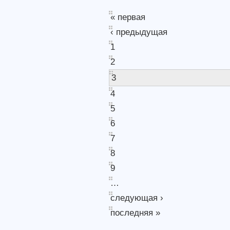
« первая
‹ предыдущая
1
2
3
4
5
6
7
8
9
…
следующая ›
последняя »