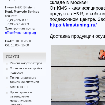
складе в Москве!
От KMS - квалифицирова
Нужен
H&R, Bilstein,
Koni, Merwede Springs
-
продуктов H&R, в собст
звоните:
подвесочном центре. Зво
+7(495) 997-8001
https://kmstuning.ru/
+7(495) 978-6333
Электронная почта:
⠀
office@kms-tuning.org
Доставка продукции осущ
Пн-Пт
: 10.00 -19.00
Сб
: 10.00 - 15.00
УСЛУГИ
Ремонт амортизаторов
Установка и настройка
подвесок
Тюнинг и работы с
тормозной системой
АВТОСПОРТ
Проектировка и
изготовление
металлических
изделий