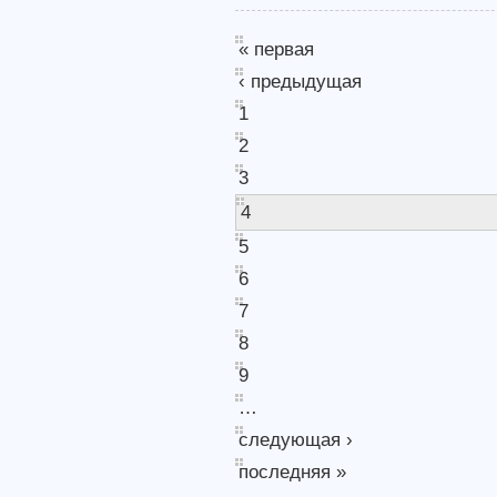
« первая
‹ предыдущая
1
2
3
4
5
6
7
8
9
…
следующая ›
последняя »