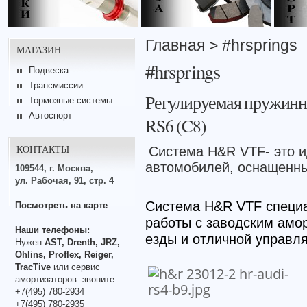
Главная
> #hrsprings
МАГАЗИН
#hrsprings
Подвеска
Трансмиссии
Регулируемая пружинн
Тормозные системы
Автоспорт
RS6 (C8)
КОНТАКТЫ
Система H&R VTF- это 
автомобилей, оснащенны
109544, г. Москва,
ул. Рабочая, 91, стр. 4
Система H&R VTF специа
Посмотреть на карте
работы с заводским амо
Наши телефоны:
езды и отличной управл
Нужен
AST, Drenth, JRZ,
Ohlins, Proflex, Reiger,
TracTive
или сервис
амортизаторов -звоните:
+7(495) 780-2934
+7(495) 780-2935