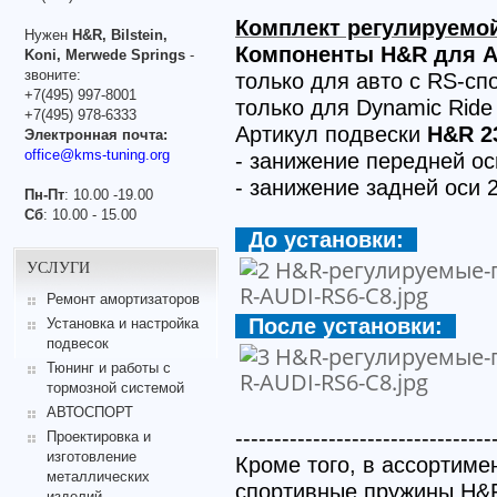
Комплект регулируемой
Нужен
H&R, Bilstein,
Компоненты H&R для AU
Koni, Merwede Springs
-
звоните:
только для авто с RS-сп
+7(495) 997-8001
только для Dynamic Ride
+7(495) 978-6333
Артикул подвески
H&R 2
Электронная почта:
office@kms-tuning.org
- занижение передней о
- занижение задней оси 
Пн-Пт
: 10.00 -19.00
Сб
: 10.00 - 15.00
До установки:
УСЛУГИ
Ремонт амортизаторов
После установки:
Установка и настройка
подвесок
Тюнинг и работы с
тормозной системой
АВТОСПОРТ
---------------------------------
Проектировка и
изготовление
Кроме того, в ассортиме
металлических
спортивные пружины H&R
изделий