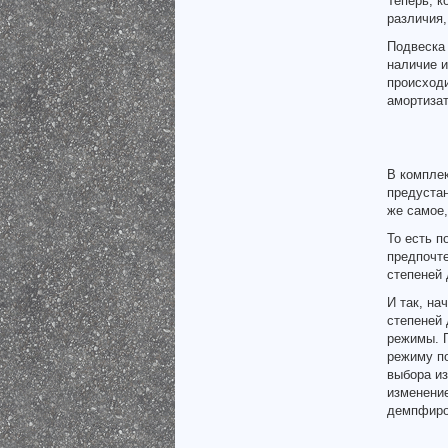
Теперь, к
различия,
Подвеска 
наличие и
происходи
амортизат
В комплек
предустан
же самое,
То есть п
предпочте
степеней
И так, на
степеней 
режимы. П
режиму по
выбора и
изменение
демпфиро