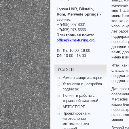
заводской
конечным 
Нужен
H&R, Bilstein,
мне Tract
Koni, Merwede Springs
-
моим Голл
звоните:
только на
+7(495) 997-8001
хорошо ид
+7(495) 978-6333
лет работ
Электронная почта:
поддержив
office@kms-tuning.org
перешёл р
дополните
Пн-Пт
: 10.00 -19.00
вами, дор
Сб
: 10.00 - 15.00
имею в ви
Итак, как
УСЛУГИ
слышали, 
предлагаю
Ремонт амортизаторов
предлагае
Установка и настройка
Для прост
подвесок
опережени
Тюнинг и работы с
Mercedes 
тормозной системой
камер бли
АВТОСПОРТ
перенастр
Проектировка и
очень сло
изготовление
машин.
металлических
Второй ти
изделий