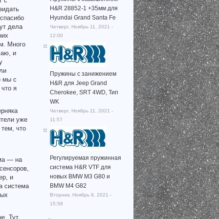
т с
H&R 28852-1 +35мм для
видать
Hyundai Grand Santa Fe
 спасибо
ут дела
Четверг, Ноябрь 11, 2021 -
них
12:00
м. Много
маю, и
у
ли
Пружины с занижением
о мы с
H&R для Jeep Grand
 что я
Cherokee, SRT 4WD, Тип
WK
ерняка
Четверг, Ноябрь 11, 2021 -
ители уже
11:57
 тем, что
Регулируемая пружинная
ма — на
система H&R VTF для
сенсоров,
новых BMW M3 G80 и
ер, и
BMW M4 G82
а система
ных
Вторник, Ноябрь 9, 2021 -
15:58
е. Тут