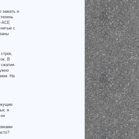
о зажать и
степень
R-ACE
снятые с
ованы
 строк,
ок. В
 сжатия.
нужно
ием. На
екущие
ьи, я
 он
овками
осто?