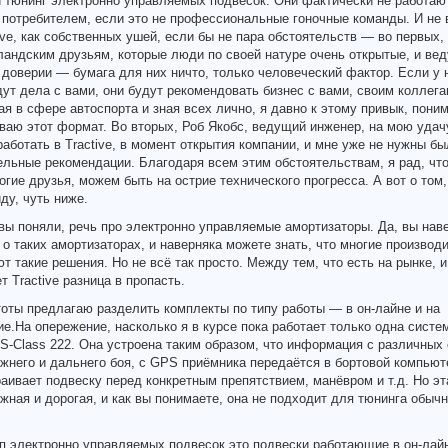
 тюнинг электронно управляемых подвесок. Они фактически не работаю
потребителем, если это не профессиональные гоночные команды. И не 
ive, как собственных ушей, если бы не пара обстоятельств — во первых,
андским друзьям, которые люди по своей натуре очень открытые, и вед
 доверии — бумага для них ничто, только человеческий фактор. Если у 
ут дела с вами, они будут рекомендовать бизнес с вами, своим коллега
ая в сфере автоспорта и зная всех лично, я давно к этому привык, пони
аю этот формат. Во вторых, Роб Якобс, ведущий инженер, на мою удач
аботать в Tractive, в момент открытия компании, и мне уже не нужны бы
льные рекомендации. Благодаря всем этим обстоятельствам, я рад, чт
огие друзья, можем быть на острие технического прогресса. А вот о том,
ду, чуть ниже.
 вы поняли, речь про электронно управляемые амортизаторы. Да, вы нав
о таких амортизаторах, и наверняка можете знать, что многие производ
т такие решения. Но не всё так просто. Между тем, что есть на рынке, и
т Tractive разница в пропасть.
оты предлагаю разделить комплекты по типу работы — в он-лайне и на
е.На опережение, насколько я в курсе пока работает только одна систе
S-Class 222. Она устроена таким образом, что информация с различных 
жнего и дальнего боя, с GPS приёмника передаётся в бортовой компьют
аивает подвеску перед конкретным препятствием, манёвром и т.д. Но эт
жная и дорогая, и как вы понимаете, она не подходит для тюнинга обыч
п электронно управляемых подвесок это подвески работающие в он-лайн