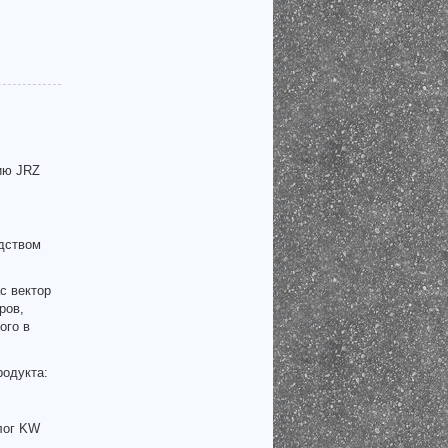
рию JRZ
одством
с вектор
ров,
ого в
родукта:
лог KW