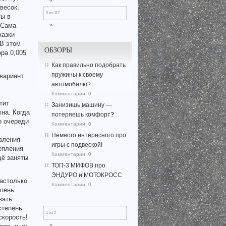
‹‹
весок.
5 из 117
ты в
 Сама
››
казки
 В этом
ОБЗОРЫ
ора 0,005
Как правильно подобрать
пружины к своему
 вариант
автомобилю?
Комментарии:
0
тит
Занизишь машину —
на. Когда
потеряешь комфорт?
о очереди
Комментарии:
0
Немного интересного про
вления
игры с подвеской!
епления
Комментарии:
0
щё заняты
ТОП-3 МИФОВ про
ЭНДУРО и МОТОКРОСС
настолько
Комментарии:
0
епень
вать
степень
1 из 2
скорость!
››