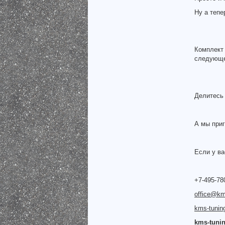
Ну а тепе
Комплект
следующе
Делитесь 
А мы при
Если у ва
+7-495-78
office@km
kms-tunin
kms-tuni