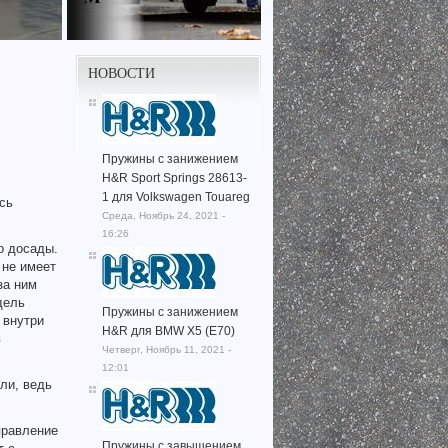
НОВОСТИ
Пружины с занижением
H&R Sport Springs 28613-
1 для Volkswagen Touareg
сь
Среда, Ноябрь 24, 2021 -
16:26
о досады.
 не имеет
за ним
дель
Пружины с занижением
 внутри
H&R для BMW X5 (E70)
в
Четверг, Ноябрь 11, 2021 -
12:01
ли, ведь
правление
Пружины с завышением