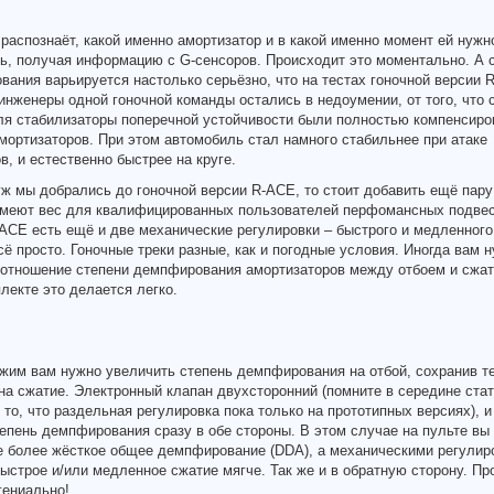
распознаёт, какой именно амортизатор и в какой именно момент ей нужн
ь, получая информацию с G-сенсоров. Происходит это моментально. А 
ания варьируется настолько серьёзно, что на тестах гоночной версии 
инженеры одной гоночной команды остались в недоумении, от того, что 
ля стабилизаторы поперечной устойчивости были полностью компенсир
мортизаторов. При этом автомобиль стал намного стабильнее при атаке
в, и естественно быстрее на круге.
уж мы добрались до гоночной версии R-ACE, то стоит добавить ещё пару
имеют вес для квалифицированных пользователей перфомансных подвес
ACE есть ещё и две механические регулировки – быстрого и медленного
ё просто. Гоночные треки разные, как и погодные условия. Иногда вам 
оотношение степени демпфирования амортизаторов между отбоем и сжат
лекте это делается легко.
жим вам нужно увеличить степень демпфирования на отбой, сохранив т
на сжатие. Электронный клапан двухсторонний (помните в середине стат
 то, что раздельная регулировка пока только на прототипных версиях), и
епень демпфирования сразу в обе стороны. В этом случае на пульте вы
е более жёсткое общее демпфирование (DDA), а механическими регулир
ыстрое и/или медленное сжатие мягче. Так же и в обратную сторону. Пр
гениально!