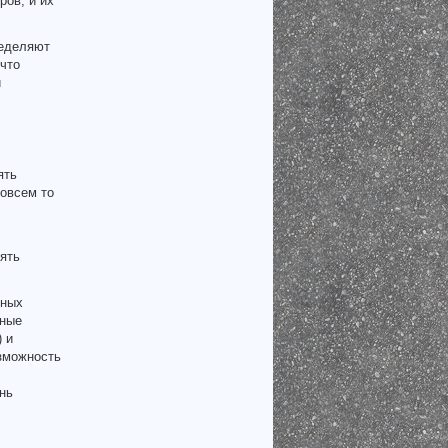
ров, и их
ределяют
 что
и
ять
совсем то
пять
чных
чные
 и
озможность
нь