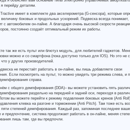
огда я объяснил вам основные типы электронно управляемых амортизато
 я перейду деталям.
Tractive имеет в комплекте два акселерометра (G-сенсора), которые оп
 величину боковых и продольных ускорений. Подвеска всегда понимает,
т с автомобилем он-лайне. А благодаря очень высокой скорости реакци
оров, постоянно создаёт оптимальный режим их работы.
те так же есть пульт или блютуз модуль, для любителей гаджетов. Мен
овки можно и со смартфона (пока доступно только для IOS). Но это не 
 что у других производителей.
одвеска не перестаёт работать в он-лайне, вы лишь добавляете свои
ния. Если посмотреть на пульт, то можно увидеть три режима слева, и 
 демпфирования справа.
чнём с общего демпфирования (DDA)– вы можете установить пять разли
демпфирования раздельно на передней и задней оси, переходя в разли
отом вы можете перейти к режиму подавления боковых кренов (Anti Roll)
давления клевка на разгоне и торможении (Anti Pitch). Там тоже есть в
з пяти степеней демпфирования. Каждый раз, запоминая последнее ваше
 и предпочтение, система продолжает работать в он-лайне, меняя степе
вания лишь там, где вы предпочли.