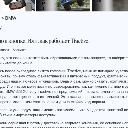
я
> BMW
W
о в кнопке. Или, как работает Tractive.
казать больше.
зу, что если вы хотите быть образованными в этом вопросе, то наберите
и читайте до конца.
ь после очередного визита компании Tractive, меня не покидало чувств
понять, почему столь фантастический и интересный продукт, фактически
среди наших тюнеров и гонщиков. Ведь я сам, можно сказать, охотился 
да. И опять же меня постигло разочарование, так как именно на мою мо
я, BMW 328 Xdrive у Tractive нет предложений – из-за сложного клапана
ора, являющегося его изюминкой. Этот клапан невозможно разместить 
орах с маленьким соотношением длина стойки/ ход поршня.
воря, я уже подумывал сменить автомобиль, что бы достичь заветной це
3 такие амортизаторы доступны.
очень серьёзная и потому достаточно закрытая компания, её основное на