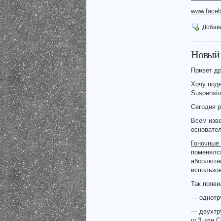
www.faceb
Добав
Новый 
Привет др
Хочу поде
Suspensi
Сегодня р
Всем изве
основател
Гоночные
поменялся
абсолютно
использов
Так появ
— однотр
— двухтр
vr.3 или C