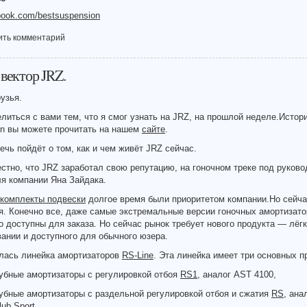
ook.com/bestsuspension
ить комментарий
вектор JRZ.
узья.
литься с вами тем, что я смог узнать на JRZ, на прошлой неделе.Исто
on вы можете прочитать на нашем
сайте
.
ечь пойдёт о том, как и чем живёт JRZ сейчас.
стно, что JRZ заработал свою репутацию, на гоночном треке под руков
я компании Яна Зайдака.
 комплекты подвески
долгое время были приоритетом компании.Но сейча
. Конечно все, даже самые экстремальные версии гоночных амортизато
 доступны для заказа. Но сейчас рынок требует нового продукта — лёгк
ании и доступного для обычного юзера.
илась линейка амортизаторов
RS-Line
. Эта линейка имеет три основных п
убные амортизаторы с регулировкой отбоя
RS1
, аналог AST 4100,
убные амортизаторы с раздельной регулировкой отбоя и сжатия
RS
, ана
lub Sport,