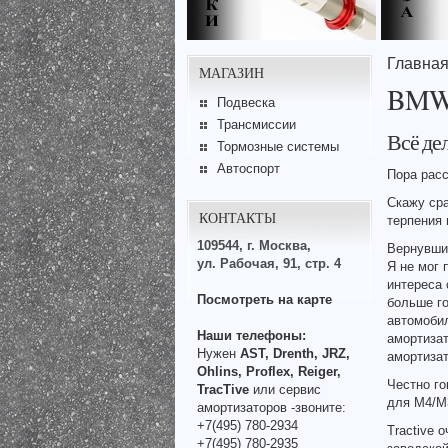
Главна
МАГАЗИН
BM
Подвеска
Трансмиссии
Всё дел
Тормозные системы
Автоспорт
Пора расс
Скажу сра
КОНТАКТЫ
терпения 
109544, г. Москва,
Вернувшис
ул. Рабочая, 91, стр. 4
Я не мог 
интереса 
Посмотреть на карте
больше го
автомобил
Наши телефоны:
амортизат
Нужен
AST, Drenth, JRZ,
амортизат
Ohlins, Proflex, Reiger,
Честно го
TracTive
или сервис
для М4/М
амортизаторов -звоните:
+7(495) 780-2934
Tractive 
+7(495) 780-2935