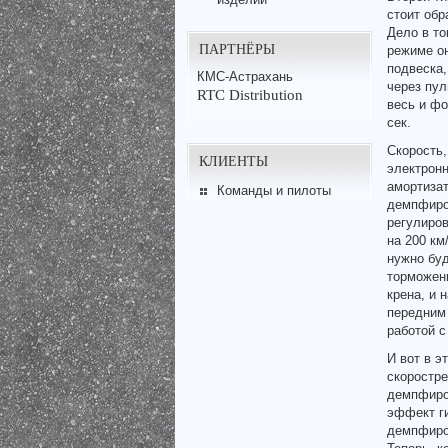
стоит обр
Дело в то
ПАРТНЁРЫ
режиме он
подвеска,
КМС-Астрахань
через пул
RTC Distribution
весь и фо
сек.
Скорость,
КЛИЕНТЫ
электронн
амортиза
Команды и пилоты
демпфиров
регулиров
на 200 км
нужно буд
торможени
крена, и 
передним 
работой с
И вот в э
скоростре
демпфиров
эффект ги
демпфиров