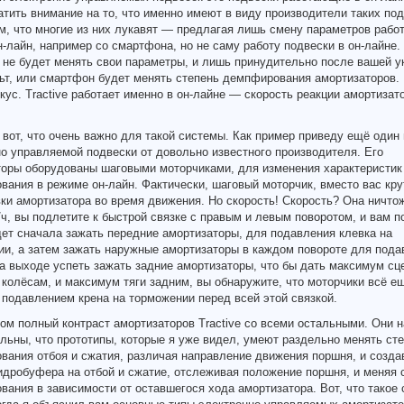
атить внимание на то, что именно имеют в виду производители таких под
м, что многие из них лукавят — предлагая лишь смену параметров рабо
-лайн, например со смартфона, но не саму работу подвески в он-лайне.
 не будет менять свои параметры, и лишь принудительно после вашей у
ьт, или смартфон будет менять степень демпфирования амортизаторов.
кус. Tractive работает именно в он-лайне — скорость реакции амортизат
 вот, что очень важно для такой системы. Как пример приведу ещё один
о управляемой подвески от довольно известного производителя. Его
торы оборудованы шаговыми моторчиками, для изменения характеристик
ания в режиме он-лайн. Фактически, шаговый моторчик, вместо вас кру
ки амортизатора во время движения. Но скорость! Скорость? Она ничтож
/ч, вы подлетите к быстрой связке с правым и левым поворотом, и вам п
ет сначала зажать передние амортизаторы, для подавления клевка на
и, а затем зажать наружные амортизаторы в каждом повороте для пода
на выходе успеть зажать задние амортизаторы, что бы дать максимум сц
колёсам, и максимум тяги задним, вы обнаружите, что моторчики всё е
 подавлением крена на торможении перед всей этой связкой.
том полный контраст амортизаторов Tractive со всеми остальными. Они 
льны, что прототипы, которые я уже видел, умеют раздельно менять ст
ания отбоя и сжатия, различая направление движения поршня, и созда
дробуфера на отбой и сжатие, отслеживая положение поршня, и меняя 
ания в зависимости от оставшегося хода амортизатора. Вот, что такое 