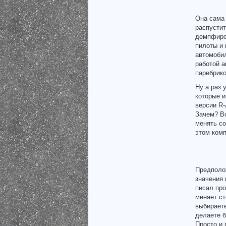
Она сама 
распустит
демпфиров
пилоты и 
автомоби
работой а
паребрико
Ну а раз 
которые 
версии R-
Зачем? Вс
менять с
этом комп
Предполо
значения 
писал про
меняет ст
выбирает
делаете б
Просто и 