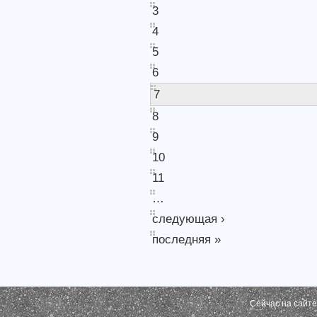
3
4
5
6
7
8
9
10
11
…
следующая ›
последняя »
Сейчас на сайт