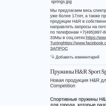
Мы предлагаем весь спектр
уже более 17лет, а также 
продукции H&R в собственн
направлять запросы на поч
по телефонам
+7(495)997-
33
Мы в соц.сетях:
h
ttps://ww
Tuning
https://www.faceboo
ЗАПРОС
Добавить комментарий
Пружины H&R Sport Sp
Новая продукция H&R д
Competition
Спортивные пружины H&R
для города, которые раз