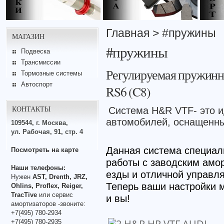
Главная
> #пружины
МАГАЗИН
#пружины
Подвеска
Трансмиссии
Регулируемая пружинн
Тормозные системы
Автоспорт
RS6 (C8)
КОНТАКТЫ
Система H&R VTF- это 
автомобилей, оснащенны
109544, г. Москва,
ул. Рабочая, 91, стр. 4
Данная система специал
Посмотреть на карте
работы с заводским амо
Наши телефоны:
езды и отличной управл
Нужен
AST, Drenth, JRZ,
Теперь ваши настройки м
Ohlins, Proflex, Reiger,
TracTive
или сервис
и вы!
амортизаторов -звоните:
+7(495) 780-2934
+7(495) 780-2935