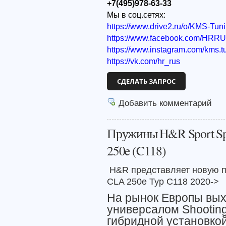
+7(495)978-63-33
Мы в соц.сетях:
https://www.drive2.ru/o/KMS-Tun
https://www.facebook.com/HRR
https://www.instagram.com/kms.t
https://vk.com/hr_rus
СДЕЛАТЬ ЗАПРОС
Добавить комментарий
Пружины H&R Sport Sp
250e (C118)
H&R представляет новую п
CLA 250e Typ C118 2020->
На рынок Европы вых
универсалом
Shootin
гибридной установкой