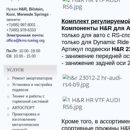
Нужен
H&R, Bilstein,
Koni, Merwede Springs
-
звоните:
Комплект регулируемой
+7(495) 997-8001
Компоненты H&R для AU
+7(495) 978-6333
только для авто с RS-сп
Электронная почта:
office@kms-tuning.org
только для Dynamic Ride
Артикул подвески
H&R 2
Пн-Пт
: 10.00 -19.00
- занижение передней о
Сб
: 10.00 - 15.00
- занижение задней оси 
УСЛУГИ
Ремонт амортизаторов
Установка и настройка
подвесок
Тюнинг и работы с
тормозной системой
АВТОСПОРТ
Проектировка и
изготовление
Кроме того, в ассортиме
металлических
спортивные пружины H&R
изделий