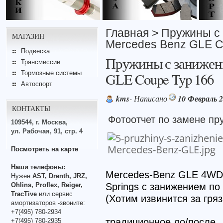
Главная
> Пружины с
МАГАЗИН
Mercedes Benz GLE C
Подвеска
Пружины с занижен
Трансмиссии
Тормозные системы
GLE Coupe Typ 166
Автоспорт
kms
- Написано
10 Февраль 
КОНТАКТЫ
Фотоотчет по замене п
109544, г. Москва,
ул. Рабочая, 91, стр. 4
Посмотреть на карте
Наши телефоны:
Mercedes-Benz GLE 4WD 
Нужен
AST, Drenth, JRZ,
Ohlins, Proflex, Reiger,
Springs с занижением по
TracTive
или сервис
(Хотим извинится за гряз
амортизаторов -звоните:
+7(495) 780-2934
традиционное до/после
+7(495) 780-2935